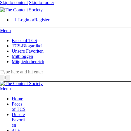
Skip to content
Skip to footer
Login or
Register
Menu
Faces of TCS
TCS-Blogartikel
Unsere Favoriten
Mitbloggen
Mitgliederbereich
Menu
Home
Faces
of TCS
Unsere
Favorit
en
Alle