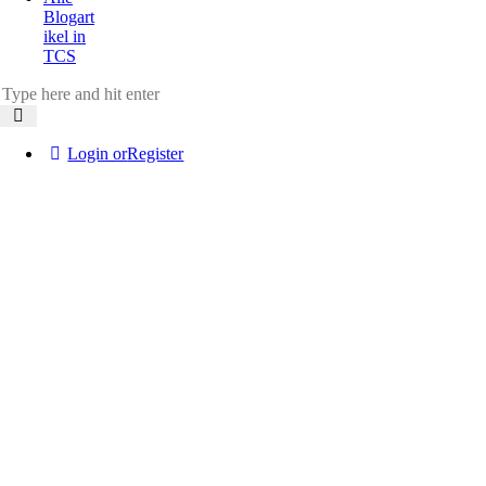
Blogart
ikel in
TCS
Login or
Register