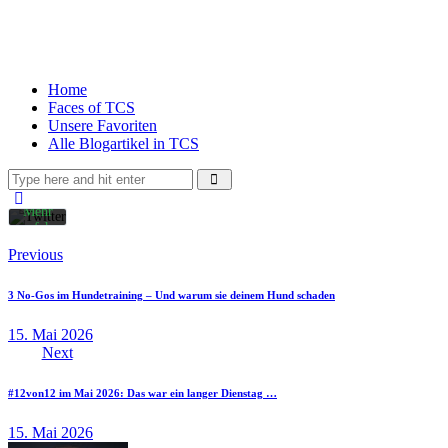
Mit
dem
Laden
des
Home
Tweets
Faces of TCS
akzeptieren
Unsere Favoriten
Sie
Alle Blogartikel in TCS
die
Datenschutzerklärung
von
Twitter.
Mehr
erfahren
Previous
Inhalt
laden
3 No-Gos im Hundetraining – Und warum sie deinem Hund schaden
15. Mai 2026
Twitter
Next
Tweets
immer
entsperren
#12von12 im Mai 2026: Das war ein langer Dienstag …
15. Mai 2026