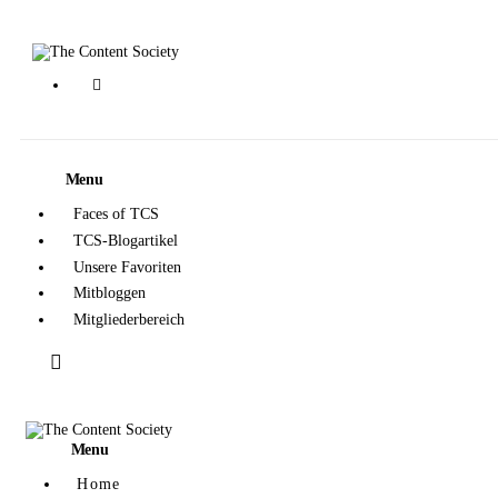
Home
Faces of TCS
Unsere Favoriten
Menu
Alle Blogartikel in TCS
Faces of TCS
TCS-Blogartikel
Unsere Favoriten
Mitbloggen
Mitgliederbereich
Menu
Home