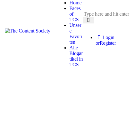
Home
Faces
of
TCS
Unser
e
Favori
Login
ten
or
Register
Alle
Blogar
tikel in
TCS