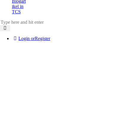
Blogart
ikel in
TCS
Login or
Register