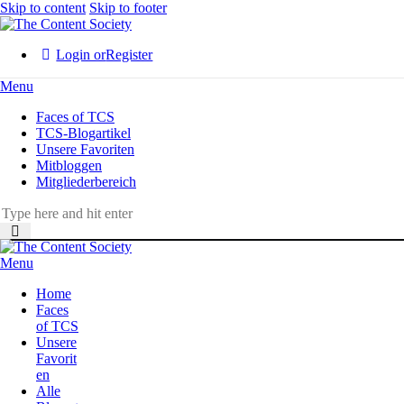
Skip to content
Skip to footer
Login or
Register
Menu
Faces of TCS
TCS-Blogartikel
Unsere Favoriten
Mitbloggen
Mitgliederbereich
Menu
Home
Faces
of TCS
Unsere
Favorit
en
Alle