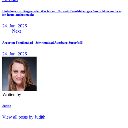
Beitragsnavigation
Einladung zur Blogparade: Was ich mir für mein Berufsleben gewünscht hätte und was
ich heute anders mache
24. Juni 2026
Next
Ärger im Familienbad –Schwimmbad Augsburg Superfail!!
24. Juni 2026
Written by
Judith
View all posts by
Judith