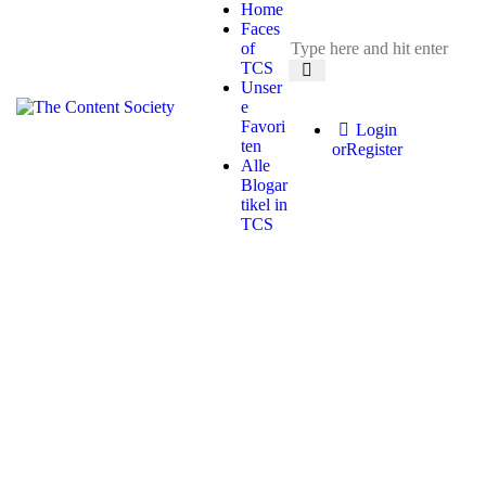
Home
Faces
of
TCS
Unser
e
Favori
Login
ten
or
Register
Alle
Blogar
tikel in
TCS