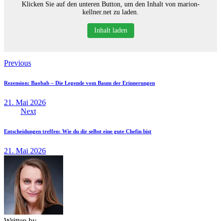
Klicken Sie auf den unteren Button, um den Inhalt von marion-
kellner.net zu laden.
Inhalt laden
Beitragsnavigation
Previous
Rezension: Baobab – Die Legende vom Baum der Erinnerungen
21. Mai 2026
Next
Entscheidungen treffen: Wie du dir selbst eine gute Chefin bist
21. Mai 2026
Written by