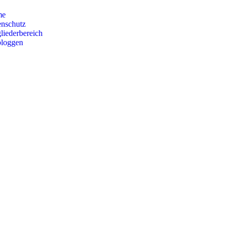
me
enschutz
liederbereich
bloggen