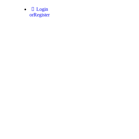
Login
or
Register