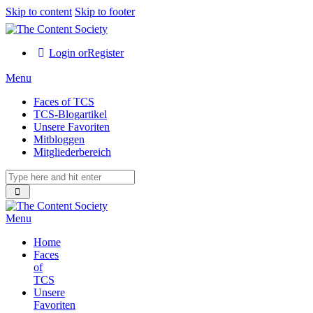
Skip to content
Skip to footer
Login or
Register
Menu
Faces of TCS
TCS-Blogartikel
Unsere Favoriten
Mitbloggen
Mitgliederbereich
Menu
Home
Faces
of
TCS
Unsere
Favoriten