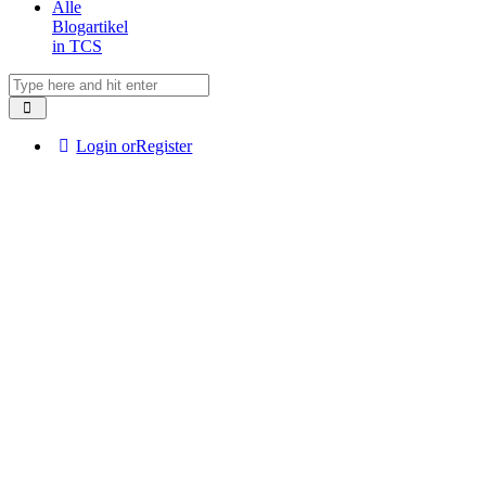
Alle
Blogartikel
in TCS
Login or
Register