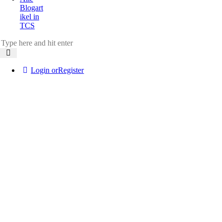
Blogart
ikel in
TCS
Login or
Register