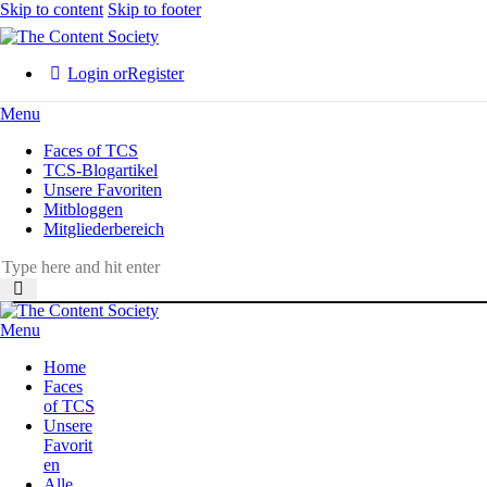
Skip to content
Skip to footer
Login or
Register
Menu
Faces of TCS
TCS-Blogartikel
Unsere Favoriten
Mitbloggen
Mitgliederbereich
Menu
Home
Faces
of TCS
Unsere
Favorit
en
Alle