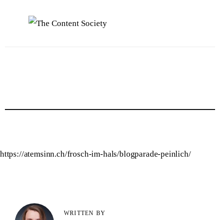
Home
Faces of TCS
Unsere Favoriten
Alle Blogartikel in TCS
https://atemsinn.ch/frosch-im-hals/blogparade-peinlich/
WRITTEN BY