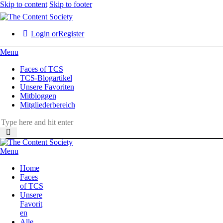
Skip to content
Skip to footer
Login or
Register
Menu
Faces of TCS
TCS-Blogartikel
Unsere Favoriten
Mitbloggen
Mitgliederbereich
Menu
Home
Faces
of TCS
Unsere
Favorit
en
Alle