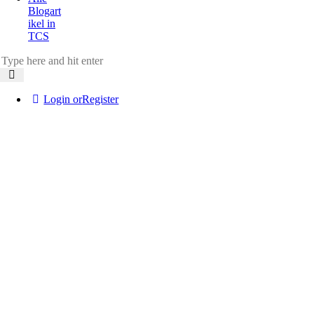
Blogart
ikel in
TCS
Login or
Register