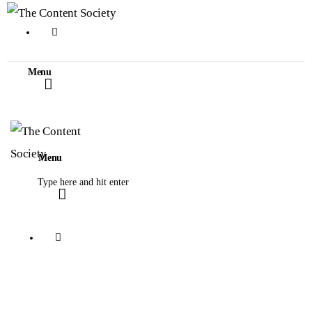
Home
Faces of TCS
Menu
Unsere Favoriten
Alle Blogartikel in TCS
Menu