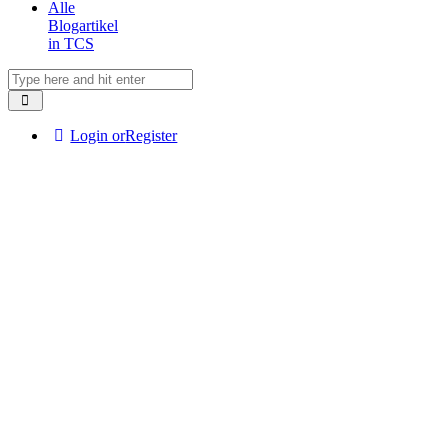
Alle
Blogartikel
in TCS
Login or
Register