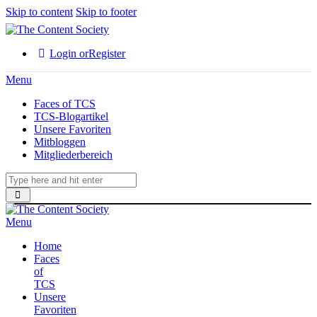
Skip to content
Skip to footer
Login or
Register
Menu
Faces of TCS
TCS-Blogartikel
Unsere Favoriten
Mitbloggen
Mitgliederbereich
Menu
Home
Faces
of
TCS
Unsere
Favoriten