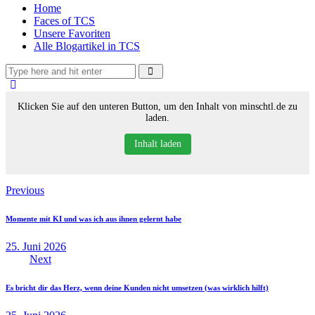
Home
Faces of TCS
Unsere Favoriten
Alle Blogartikel in TCS
Klicken Sie auf den unteren Button, um den Inhalt von minschtl.de zu
laden.
Inhalt laden
Beitragsnavigation
Previous
Momente mit KI und was ich aus ihnen gelernt habe
25. Juni 2026
Next
Es bricht dir das Herz, wenn deine Kunden nicht umsetzen (was wirklich hilft)