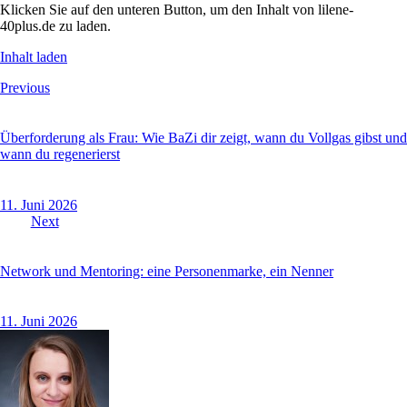
Klicken Sie auf den unteren Button, um den Inhalt von lilene-
40plus.de zu laden.
Inhalt laden
Beitragsnavigation
Previous
Überforderung als Frau: Wie BaZi dir zeigt, wann du Vollgas gibst und
wann du regenerierst
11. Juni 2026
Next
Network und Mentoring: eine Personenmarke, ein Nenner
11. Juni 2026