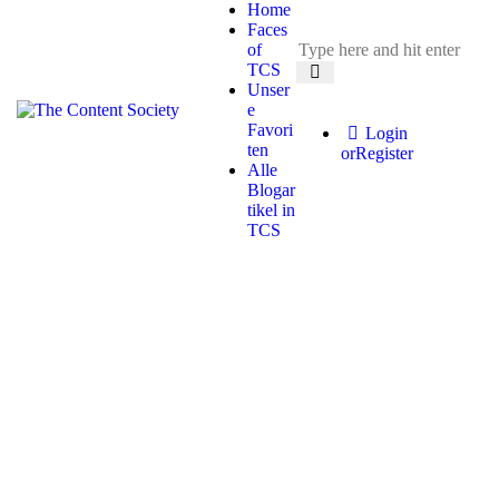
Home
Faces
of
TCS
Unser
e
Favori
Login
ten
or
Register
Alle
Blogar
tikel in
TCS