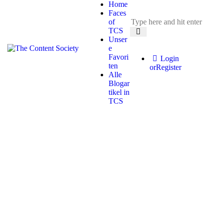
Home
Faces
of
TCS
Unser
e
Favori
Login
ten
or
Register
Alle
Blogar
tikel in
TCS