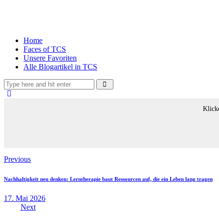
Home
Faces of TCS
Unsere Favoriten
Alle Blogartikel in TCS
Klick
Beitragsnavigation
Previous
Nachhaltigkeit neu denken: Lerntherapie baut Ressourcen auf, die ein Leben lang tragen
17. Mai 2026
Next