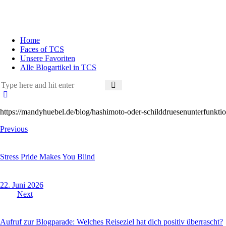
Home
Faces of TCS
Unsere Favoriten
Alle Blogartikel in TCS
https://mandyhuebel.de/blog/hashimoto-oder-schilddruesenunterfunkti
Beitragsnavigation
Previous
Stress Pride Makes You Blind
22. Juni 2026
Next
Aufruf zur Blogparade: Welches Reiseziel hat dich positiv überrascht?