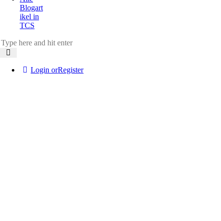
Blogart
ikel in
TCS
Login or
Register