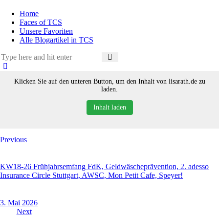
Home
Faces of TCS
Unsere Favoriten
Alle Blogartikel in TCS
Klicken Sie auf den unteren Button, um den Inhalt von lisarath.de zu
laden.
Inhalt laden
Beitragsnavigation
Previous
KW18-26 Frühjahrsemfang FdK, Geldwäscheprävention, 2. adesso
Insurance Circle Stuttgart, AWSC, Mon Petit Cafe, Speyer!
3. Mai 2026
Next