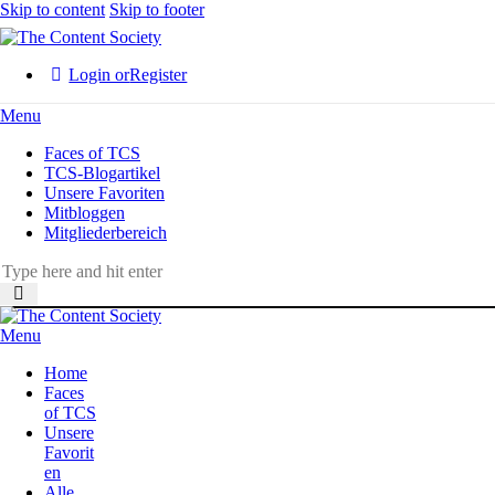
Skip to content
Skip to footer
Login or
Register
Menu
Faces of TCS
TCS-Blogartikel
Unsere Favoriten
Mitbloggen
Mitgliederbereich
Menu
Home
Faces
of TCS
Unsere
Favorit
en
Alle