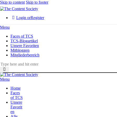
Skip to content
Skip to footer
Login or
Register
Menu
Faces of TCS
TCS-Blogartikel
Unsere Favoriten
Mitbloggen
Mitgliederbereich
Menu
Home
Faces
of TCS
Unsere
Favorit
en
Alle