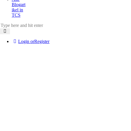
Blogart
ikel in
TCS
Login or
Register