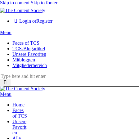
Skip to content
Skip to footer
Login or
Register
Menu
Faces of TCS
TCS-Blogartikel
Unsere Favoriten
Mitbloggen
Mitgliederbereich
Menu
Home
Faces
of TCS
Unsere
Favorit
en
Alle