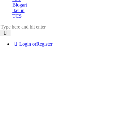
Blogart
ikel in
TCS
Login or
Register