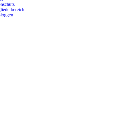
enschutz
liederbereich
bloggen