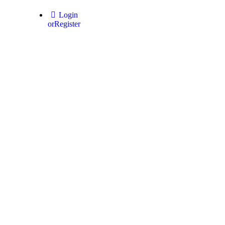
Login
or
Register