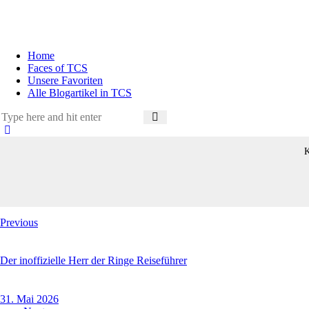
Home
Faces of TCS
Unsere Favoriten
Alle Blogartikel in TCS
K
Beitragsnavigation
Previous
Der inoffizielle Herr der Ringe Reiseführer
31. Mai 2026