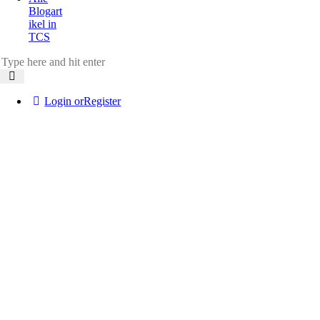
Blogart
ikel in
TCS
Login or
Register