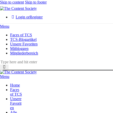
Skip to content
Skip to footer
Login or
Register
Menu
Faces of TCS
TCS-Blogartikel
Unsere Favoriten
Mitbloggen
Mitgliederbereich
Menu
Home
Faces
of TCS
Unsere
Favorit
en
Alle