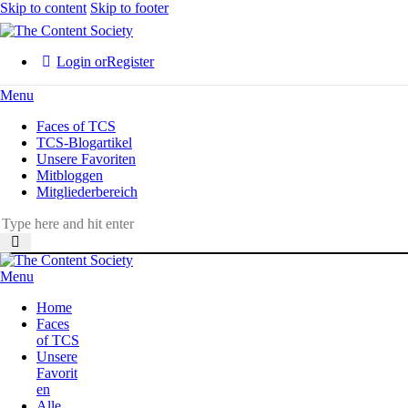
Skip to content
Skip to footer
Login or
Register
Menu
Faces of TCS
TCS-Blogartikel
Unsere Favoriten
Mitbloggen
Mitgliederbereich
Menu
Home
Faces
of TCS
Unsere
Favorit
en
Alle