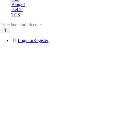
Blogart
ikel in
TCS
Login or
Register