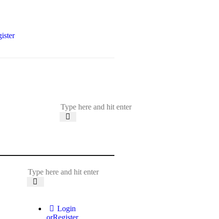
ister
Login
or
Register