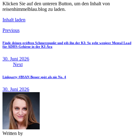
Klicken Sie auf den unteren Button, um den Inhalt von
reisenhimmelblau.blog zu laden.
Inhalt laden
Beitragsnavigation
Previous
Finde deinen größten Schmerzpunkt und gib ihn der KI: So geht weniger Mental Load
für ADHS-Gehirne in der KI-Ära
30. Juni 2026
Next
Linkparty #BSAN Besser spät als nie No. 4
30. Juni 2026
Written by