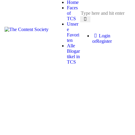
Home
Faces
of
TCS
Unser
e
Favori
Login
ten
or
Register
Alle
Blogar
tikel in
TCS