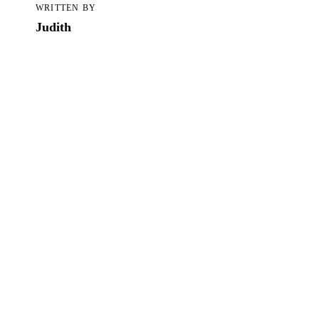
Alle Blogartikel in TCS
WRITTEN BY
Judith