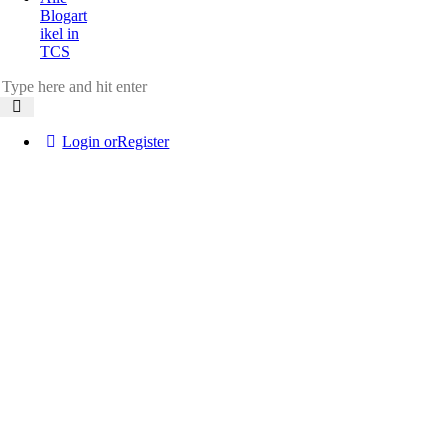
Blogart
ikel in
TCS
Login or
Register