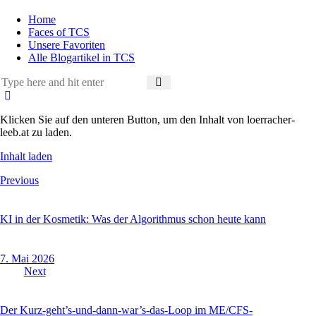
Home
Faces of TCS
Unsere Favoriten
Alle Blogartikel in TCS
Klicken Sie auf den unteren Button, um den Inhalt von loerracher-
leeb.at zu laden.
Inhalt laden
Beitragsnavigation
Previous
KI in der Kosmetik: Was der Algorithmus schon heute kann
7. Mai 2026
Next
Der Kurz-geht’s-und-dann-war’s-das-Loop im ME/CFS-