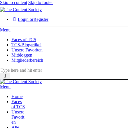
Skip to content
Skip to footer
Login or
Register
Menu
Faces of TCS
TCS-Blogartikel
Unsere Favoriten
Mitbloggen
Mitgliederbereich
Menu
Home
Faces
of TCS
Unsere
Favorit
en
Alle