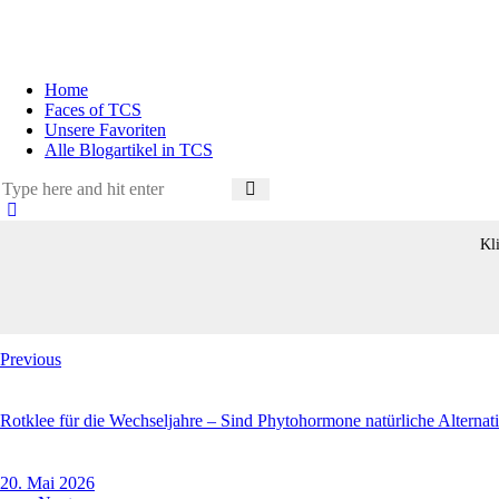
Home
Faces of TCS
Unsere Favoriten
Alle Blogartikel in TCS
Kl
Beitragsnavigation
Previous
Rotklee für die Wechseljahre – Sind Phytohormone natürliche Alternat
20. Mai 2026