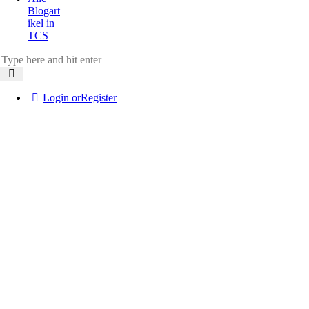
Blogart
ikel in
TCS
Login or
Register