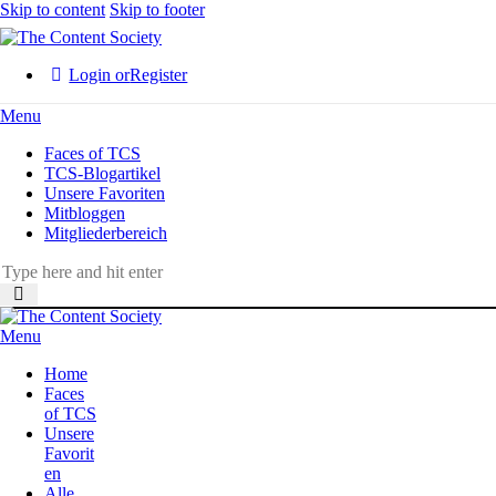
Skip to content
Skip to footer
Login or
Register
Menu
Faces of TCS
TCS-Blogartikel
Unsere Favoriten
Mitbloggen
Mitgliederbereich
Menu
Home
Faces
of TCS
Unsere
Favorit
en
Alle