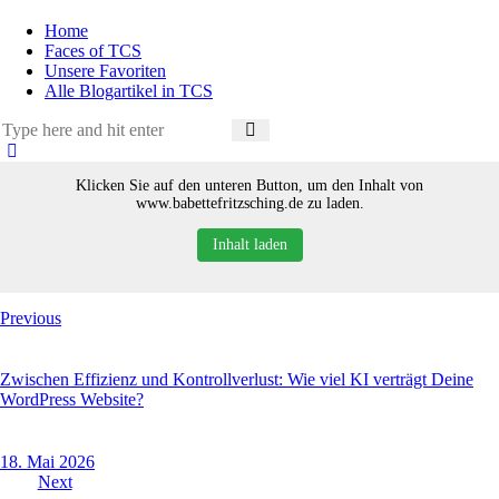
Home
Faces of TCS
Unsere Favoriten
Alle Blogartikel in TCS
Klicken Sie auf den unteren Button, um den Inhalt von
www.babettefritzsching.de zu laden.
Inhalt laden
Beitragsnavigation
Previous
Zwischen Effizienz und Kontrollverlust: Wie viel KI verträgt Deine
WordPress Website?
18. Mai 2026
Next