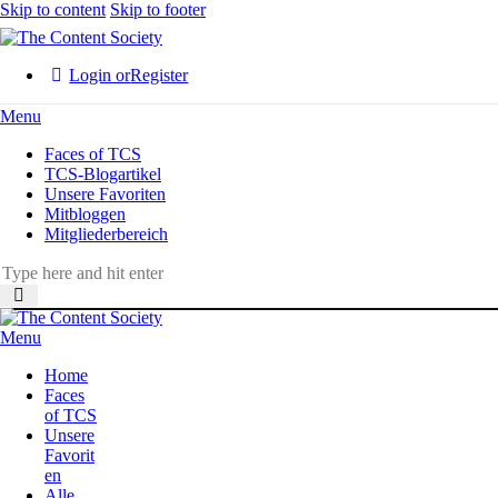
Skip to content
Skip to footer
Login or
Register
Menu
Faces of TCS
TCS-Blogartikel
Unsere Favoriten
Mitbloggen
Mitgliederbereich
Menu
Home
Faces
of TCS
Unsere
Favorit
en
Alle