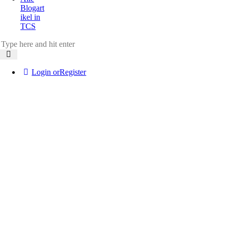
Blogart
ikel in
TCS
Login or
Register