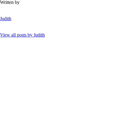
Written by
Judith
View all posts by
Judith