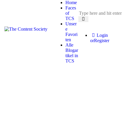
Home
Faces
of
TCS
Unser
e
Favori
Login
ten
or
Register
Alle
Blogar
tikel in
TCS