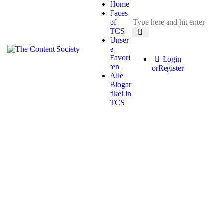
Home
Faces
of
TCS
Unser
e
Favori
Login
ten
or
Register
Alle
Blogar
tikel in
TCS