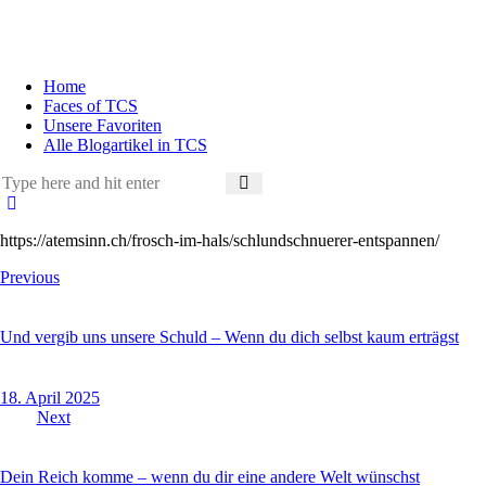
Home
Faces of TCS
Unsere Favoriten
Alle Blogartikel in TCS
https://atemsinn.ch/frosch-im-hals/schlundschnuerer-entspannen/
Beitragsnavigation
Previous
Und vergib uns unsere Schuld – Wenn du dich selbst kaum erträgst
18. April 2025
Next
Dein Reich komme – wenn du dir eine andere Welt wünschst