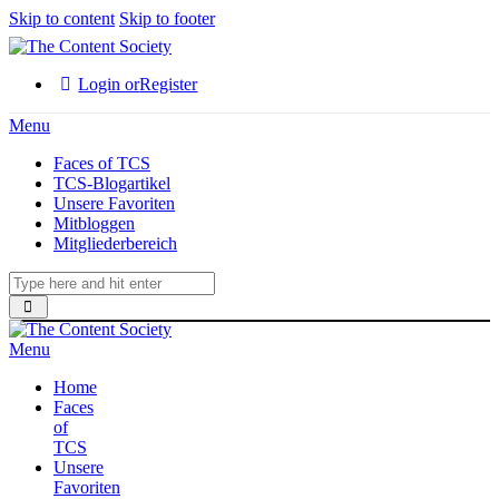
Skip to content
Skip to footer
Login or
Register
Menu
Faces of TCS
TCS-Blogartikel
Unsere Favoriten
Mitbloggen
Mitgliederbereich
Menu
Home
Faces
of
TCS
Unsere
Favoriten