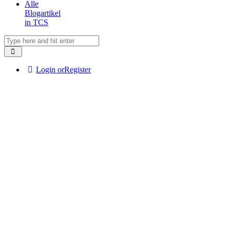
Alle
Blogartikel
in TCS
Login or
Register