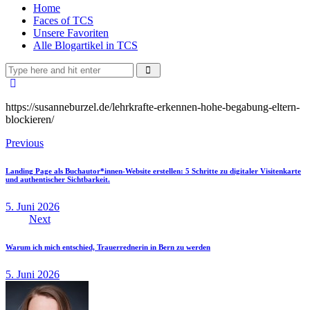
Home
Faces of TCS
Unsere Favoriten
Alle Blogartikel in TCS
https://susanneburzel.de/lehrkrafte-erkennen-hohe-begabung-eltern-
blockieren/
Beitragsnavigation
Previous
Landing Page als Buchautor*innen-Website erstellen: 5 Schritte zu digitaler Visitenkarte
und authentischer Sichtbarkeit.
5. Juni 2026
Next
Warum ich mich entschied, Trauerrednerin in Bern zu werden
5. Juni 2026