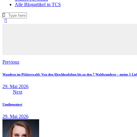
Alle Blogartikel in TCS
Beitragsnavigation
Previous
Wandern im Pfälzerwald: Von den Altschlossfelsen bis zu den 7 Waldwundern – meine 5 Lie
29. Mai 2026
Next
Umdisponiert
29. Mai 2026