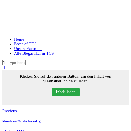
Home
Faces of TCS
Unsere Favoriten
Alle Blogartikel in TCS
Klicken Sie auf den unteren Button, um den Inhalt von
quasinatuerlich.de zu laden.
Inhalt laden
Beitragsnavigation
Previous
Meine bunte Welt des Journaling