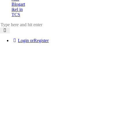
Blogart
ikel in
TCS
Login or
Register