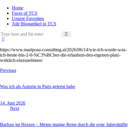
Home
Faces of TCS
Unsere Favoriten
Alle Blogartikel in TCS
https://www.mariposa-consulting.at/2026/06/14/wie-ich-wurde-was-
ich-heute-bin-2-0-%C3%BCber-die-erlaubnis-den-eigenen-platz-
wirklich-einzunehmen/
Beitragsnavigation
Previous
Was ich als Autorin in Paris gelernt habe
14. Juni 2026
Next
Barfuss im Herzen – Meine mutige Reise durch die erste Jahreshälfte