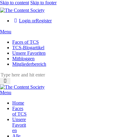
Skip to content
Skip to footer
Login or
Register
Menu
Faces of TCS
TCS-Blogartikel
Unsere Favoriten
Mitbloggen
Mitgliederbereich
Menu
Home
Faces
of TCS
Unsere
Favorit
en
Alle