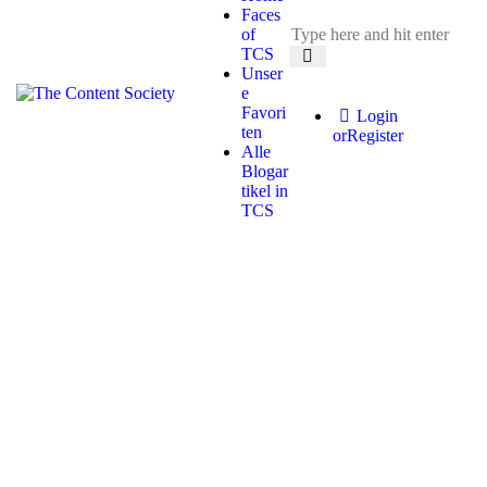
Faces
of
TCS
Unser
e
Favori
Login
ten
or
Register
Alle
Blogar
tikel in
TCS