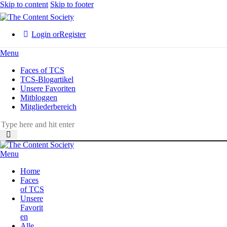
Skip to content
Skip to footer
Login or
Register
Menu
Faces of TCS
TCS-Blogartikel
Unsere Favoriten
Mitbloggen
Mitgliederbereich
Menu
Home
Faces
of TCS
Unsere
Favorit
en
Alle