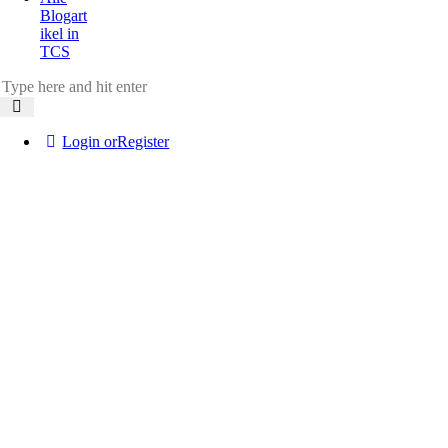
Blogart
ikel in
TCS
Login or
Register