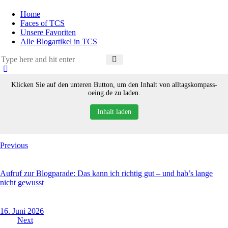
Home
Faces of TCS
Unsere Favoriten
Alle Blogartikel in TCS
Klicken Sie auf den unteren Button, um den Inhalt von alltagskompass-
oeing.de zu laden.
Inhalt laden
Beitragsnavigation
Previous
Aufruf zur Blogparade: Das kann ich richtig gut – und hab’s lange
nicht gewusst
16. Juni 2026
Next