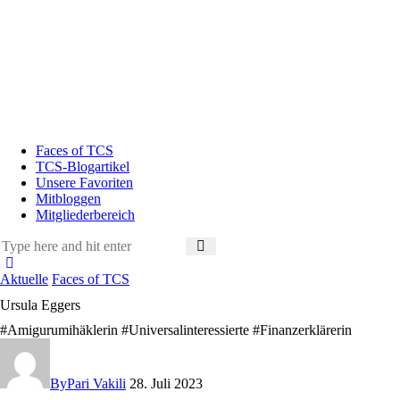
Faces of TCS
TCS-Blogartikel
Unsere Favoriten
Mitbloggen
Mitgliederbereich
Aktuelle
Faces of TCS
Ursula Eggers
#Amigurumihäklerin #Universalinteressierte #Finanzerklärerin
By
Pari Vakili
28. Juli 2023