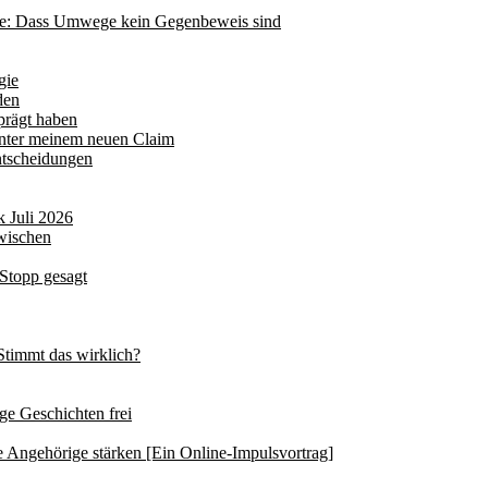
ätte: Dass Umwege kein Gegenbeweis sind
gie
den
prägt haben
hinter meinem neuen Claim
ntscheidungen
 Juli 2026
wischen
 Stopp gesagt
 Stimmt das wirklich?
ege Geschichten frei
 Angehörige stärken [Ein Online-Impulsvortrag]