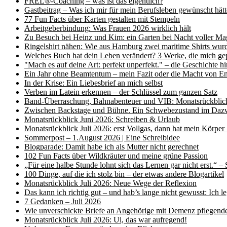
FREL®-Coaching – was ist das eigentlich?
Gastbeitrag – Was ich mir für mein Berufsleben gewünscht h
77 Fun Facts über Karten gestalten mit Stempeln
Arbeitgeberbindung: Was Frauen 2026 wirklich hält
Zu Besuch bei Heinz und Kim: ein Garten bei Nacht voller Ma
Ringelshirt nähen: Wie aus Hamburg zwei maritime Shirts wur
Welches Buch hat dein Leben verändert? 3 Werke, die mich ge
"Mach es auf deine Art: perfekt unperfekt." – die Geschichte 
Ein Jahr ohne Beamtentum – mein Fazit oder die Macht von E
In der Krise: Ein Liebesbrief an mich selbst
Verben im Latein erkennen – der Schlüssel zum ganzen Satz
Band-Überraschung, Bahnabenteuer und VIB: Monatsrückblick
Zwischen Backstage und Bühne. Ein Schwebezustand im Daz
Monatsrückblick Juni 2026: Schreiben & Urlaub
Monatsrückblick Juli 2026: erst Vollgas, dann hat mein Körper
Sommerpost – 1.August 2026 | Eine Schreibidee
Blogparade: Damit habe ich als Mutter nicht gerechnet
102 Fun Facts über Wildkräuter und meine grüne Passion
„Für eine halbe Stunde lohnt sich das Lernen gar nicht erst.“ –
100 Dinge, auf die ich stolz bin – der etwas andere Blogartikel
Monatsrückblick Juli 2026: Neue Wege der Reflexion
Das kann ich richtig gut – und hab’s lange nicht gewusst: Ich l
7 Gedanken – Juli 2026
Wie unverschickte Briefe an Angehörige mit Demenz pflegende
Monatsrückblick Juli 2026: Ui, das war aufregend!