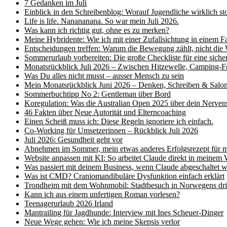
7 Gedanken im Juli
Einblick in den Schreibenblog: Worauf Jugendliche wirklich sto
Life is life. Nanananana. So war mein Juli 2026.
Was kann ich richtig gut, ohne es zu merken?
Meine Hybridente: Wie ich mit einer Zufallsichtung in einem Fa
Entscheidungen treffen: Warum die Bewegung zählt, nicht die
Sommerurlaub vorbereiten: Die große Checkliste für eine sich
Monatsrückblick Juli 2026 – Zwischen Hitzewelle, Camping-F
Was Du alles nicht musst – ausser Mensch zu sein
Mein Monatsrückblick Juni 2026 – Denken, Schreiben & Salo
Sommerbuchtipp No 2: Gentleman über Bord
Koregulation: Was die Australian Open 2025 über dein Nerven
46 Fakten über Neue Autorität und Elterncoaching
Einen Scheiß muss ich: Diese Regeln ignoriere ich einfach.
Co-Working für Umsetzerinnen – Rückblick Juli 2026
Juli 2026: Gesundheit geht vor
Abnehmen im Sommer, mein etwas anderes Erfolgsrezept für m
Website anpassen mit KI: So arbeitet Claude direkt in meinem W
Was passiert mit deinem Business, wenn Claude abgeschaltet w
Was ist CMD? Craniomandibuläre Dysfunktion einfach erklärt
Trondheim mit dem Wohnmobil: Stadtbesuch in Norwegens drit
Kann ich aus einem unfertigen Roman vorlesen?
Teenagerurlaub 2026 Irland
Mantrailing für Jagdhunde: Interview mit Ines Scheuer-Dinger
Neue Wege gehen: Wie ich meine Skepsis verlor