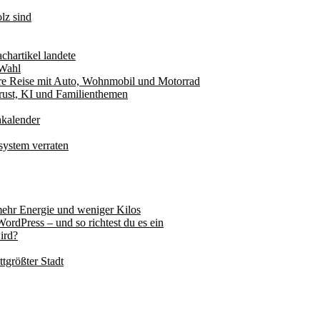
lz sind
chartikel landete
 Wahl
ere Reise mit Auto, Wohnmobil und Motorrad
rust, KI und Familienthemen
nkalender
system verraten
ehr Energie und weniger Kilos
ordPress – und so richtest du es ein
ird?
tgrößter Stadt