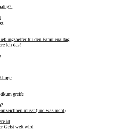
haltig?
t
et
ieblingshelfer für den Familienalltag
re ich das!
n
Klinge
tikum greife
h?
nnzeichnen musst (und was nicht)
re ist
 Geist weit wird