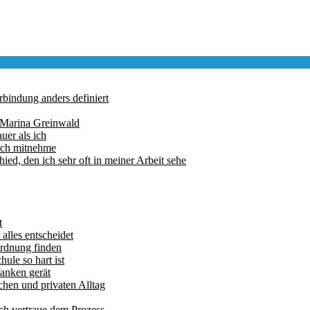
rbindung anders definiert
 Marina Greinwald
uer als ich
such mitnehme
ed, den ich sehr oft in meiner Arbeit sehe
t
lles entscheidet
Ordnung finden
ule so hart ist
Wanken gerät
chen und privaten Alltag
ch vertraue dem Prozess