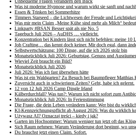
Unbequeme Fragen verändern den Blick
Was ist moderne Hypnose und warum wirkt sie sanft und nach
Essen & Trinken bei Sommerhitze
Timmers Starseed – die Lichtwesen der Freude und Leichtigkei
Was mir mein Claim „Meine Kühe sind mehr als Milch“ bedeut
Linkparty #BSAN Besser spät als nie No. 5
Tagebuch Juli 2026 – AuDHS … vielleicht.
Konzentration bei Kindern lässt sich nicht befehlen: meine 10 L
Job Crafting… das kennt doch keiner. Mir doch egal, dann ände
Selbstwertschätzung: 100 Dinge, auf die ich 2026 stolz bin
Monatsrückblick Juli 2026: Geburtstag, Genuss und Ausräume
Wieviel Zeit braucht ein Bild?
Monatsrückblick Juli 2026
Juli 2026: Was ich fast übersehen hätte
Was ist ein Waldgarten? Zu Besuch bei Baumpfleger Matthias 
Zuversicht auch in schwierigen Zeiten? Geht, habe ich gelernt.
12 von 12 Juli 2026 Camp Dingle Irland
Kälberdurchfall? Was tun?: Warum ich nicht sofort zum Antibio
Monatsrückblick Juli 2026: In Ferienstimmung
Die Frage, die dein Leben verändern kann: Wer bist du wirklic
KI-Kennzeichnungspflicht ab August 2026: Was du wirklich ke
Używasz AI? Oznaczaj treści – kiedy i jak?
Garten im Hochsommer: Warum weniger tun jetzt oft das Klüge
Sich Raum nehmen: Warum Veränderung dort beginnt, wo unser
Du brauchst jetzt einen Claim. Sofort.