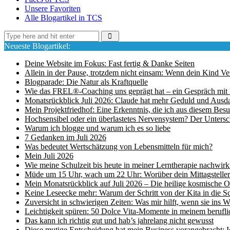
Unsere Favoriten
Alle Blogartikel in TCS
Neueste Blogartikel:
Deine Website im Fokus: Fast fertig & Danke Seiten
Allein in der Pause, trotzdem nicht einsam: Wenn dein Kind Ve
Blogparade: Die Natur als Kraftquelle
Wie das FREL®-Coaching uns geprägt hat – ein Gespräch mit
Monatsrückblick Juli 2026: Claude hat mehr Geduld und Ausda
Mein Projektfriedhof: Eine Erkenntnis, die ich aus diesem Be
Hochsensibel oder ein überlastetes Nervensystem? Der Unterschi
Warum ich blogge und warum ich es so liebe
7 Gedanken im Juli 2026
Was bedeutet Wertschätzung von Lebensmitteln für mich?
Mein Juli 2026
Wie meine Schulzeit bis heute in meiner Lerntherapie nachwirk
Müde um 15 Uhr, wach um 22 Uhr: Worüber dein Mittagsteller a
Mein Monatsrückblick auf Juli 2026 – Die heilige kosmische 
Keine Leseecke mehr: Warum der Schritt von der Kita in die Sch
Zuversicht in schwierigen Zeiten: Was mir hilft, wenn sie ins 
Leichtigkeit spüren: 50 Dolce Vita-Momente in meinem berufli
Das kann ich richtig gut und hab’s jahrelang nicht gewusst
Diese mutige Entscheidung hat mein Business vorangebracht: I