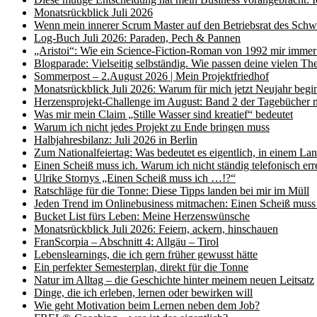
Monatsrückblick Juli 2026
Wenn mein innerer Scrum Master auf den Betriebsrat des Schwe
Log-Buch Juli 2026: Paraden, Pech & Pannen
„Aristoi“: Wie ein Science-Fiction-Roman von 1992 mir immer
Blogparade: Vielseitig selbständig. Wie passen deine vielen T
Sommerpost – 2.August 2026 | Mein Projektfriedhof
Monatsrückblick Juli 2026: Warum für mich jetzt Neujahr begi
Herzensprojekt-Challenge im August: Band 2 der Tagebücher 
Was mir mein Claim „Stille Wasser sind kreatief“ bedeutet
Warum ich nicht jedes Projekt zu Ende bringen muss
Halbjahresbilanz: Juli 2026 in Berlin
Zum Nationalfeiertag: Was bedeutet es eigentlich, in einem La
Einen Scheiß muss ich. Warum ich nicht ständig telefonisch err
Ulrike Stornys „Einen Scheiß muss ich …!?“
Ratschläge für die Tonne: Diese Tipps landen bei mir im Müll
Jeden Trend im Onlinebusiness mitmachen: Einen Scheiß muss 
Bucket List fürs Leben: Meine Herzenswünsche
Monatsrückblick Juli 2026: Feiern, ackern, hinschauen
FranScorpia – Abschnitt 4: Allgäu – Tirol
Lebenslearnings, die ich gern früher gewusst hätte
Ein perfekter Semesterplan, direkt für die Tonne
Natur im Alltag – die Geschichte hinter meinem neuen Leitsatz
Dinge, die ich erleben, lernen oder bewirken will
Wie geht Motivation beim Lernen neben dem Job?