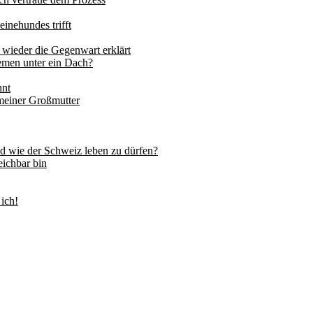
inehundes trifft
 wieder die Gegenwart erklärt
hemen unter ein Dach?
nnt
meiner Großmutter
nd wie der Schweiz leben zu dürfen?
eichbar bin
ich!