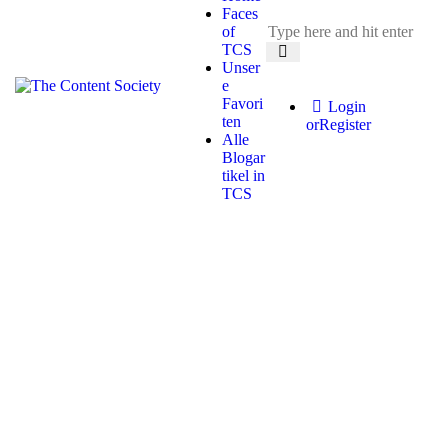
Faces
of
TCS
Unser
e
Favori
Login
ten
or
Register
Alle
Blogar
tikel in
TCS