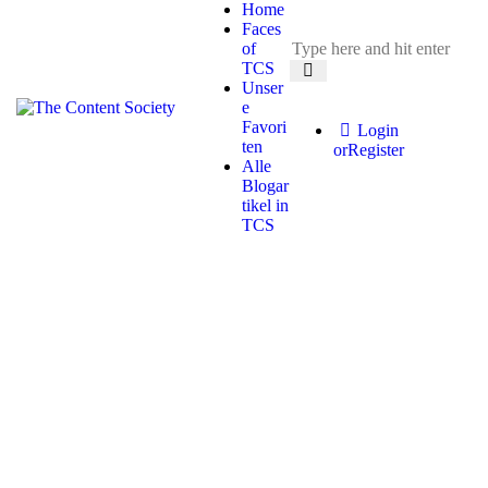
Home
Faces
of
TCS
Unser
e
Favori
Login
ten
or
Register
Alle
Blogar
tikel in
TCS