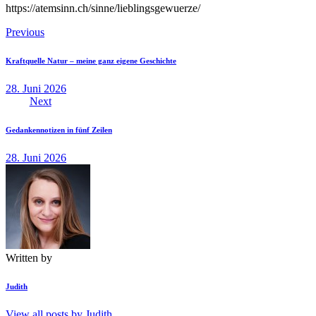
https://atemsinn.ch/sinne/lieblingsgewuerze/
Beitragsnavigation
Previous
Kraftquelle Natur – meine ganz eigene Geschichte
28. Juni 2026
Next
Gedankennotizen in fünf Zeilen
28. Juni 2026
Written by
Judith
View all posts by
Judith